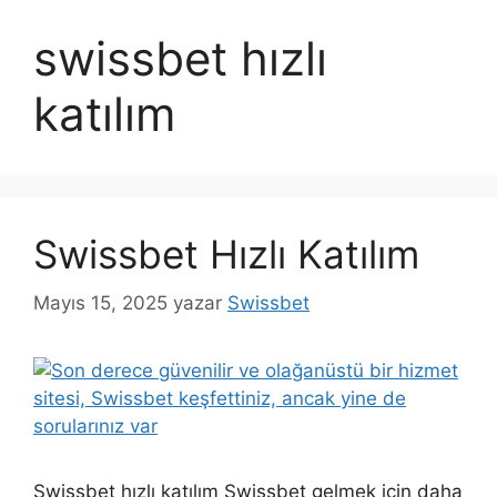
swissbet hızlı
katılım
Swissbet Hızlı Katılım
Mayıs 15, 2025
yazar
Swissbet
Swissbet hızlı katılım Swissbet gelmek için daha