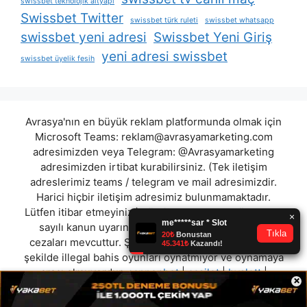
swissbet teknolojik altyapı
Swissbet Twitter
swissbet türk ruleti
swissbet whatsapp
swissbet yeni adresi
Swissbet Yeni Giriş
yeni adresi swissbet
swissbet üyelik fesih
Avrasya'nın en büyük reklam platformunda olmak için
Microsoft Teams:
reklam@avrasyamarketing.com
adresimizden veya Telegram: @Avrasyamarketing
adresimizden irtibat kurabilirsiniz. (Tek iletişim
adreslerimiz teams / telegram ve mail adresimizdir.
Harici hiçbir iletişim adresimiz bulunmamaktadır.
Lütfen itibar etmeyiniz.) Türkiye yasalarına göre 7258
sayılı kanun uyarınca yasa dışı bahis oynamanın
cezaları mevcuttur. Şu an bulunduğunuz site hiç bir
şekilde illegal bahis oyunları oynatmıyor ve oynamaya
aracı olmuyordur.
cannonbet
|
casilot
|
byslott
|
×
kargabet
|
rinabet
|
betlivo
|
dengebet
|
hitbet-bahis