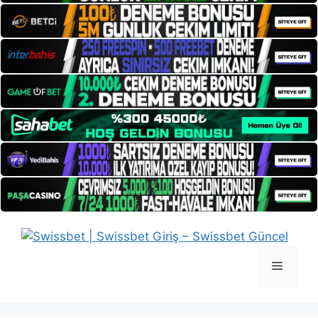
İçeriğe
atla
Menü