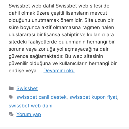
Swissbet web dahil Swissbet web sitesi de
dahil olmak üzere çeşitli lisansların mevcut
olduğunu unutmamak önemlidir. Site uzun bir
süre boyunca aktif olmamasına rağmen halen
uluslararası bir lisansa sahiptir ve kullanıcılara
sitedeki faaliyetlerde bulunmanın herhangi bir
soruna veya zorluğa yol açmayacağına dair
güvence sağlamaktadır. Bu web sitesinin
güvenilir olduğuna ve kullanıcıların herhangi bir
endişe veya …
Devamını oku
Kategoriler
Swissbet
Etiketler
swissbet canli destek
,
swissbet kupon fiyat
,
swissbet web dahil
Yorum yap