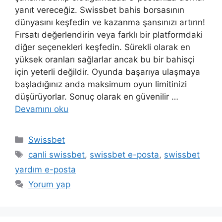
yanıt vereceğiz. Swissbet bahis borsasının
dünyasını keşfedin ve kazanma şansınızı artırın!
Fırsatı değerlendirin veya farklı bir platformdaki
diğer seçenekleri keşfedin. Sürekli olarak en
yüksek oranları sağlarlar ancak bu bir bahisçi
için yeterli değildir. Oyunda başarıya ulaşmaya
başladığınız anda maksimum oyun limitinizi
düşürüyorlar. Sonuç olarak en güvenilir …
Devamını oku
Kategoriler
Swissbet
Etiketler
canli swissbet
,
swissbet e-posta
,
swissbet
yardım e-posta
Yorum yap