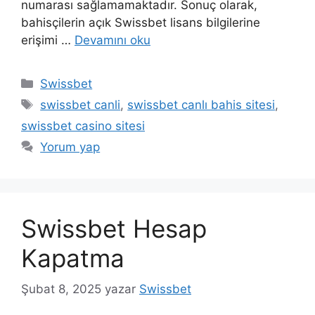
numarası sağlamamaktadır. Sonuç olarak,
bahisçilerin açık Swissbet lisans bilgilerine
erişimi …
Devamını oku
Kategoriler
Swissbet
Etiketler
swissbet canli
,
swissbet canlı bahis sitesi
,
swissbet casino sitesi
Yorum yap
Swissbet Hesap
Kapatma
Şubat 8, 2025
yazar
Swissbet