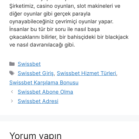
Şirketimiz, casino oyunları, slot makineleri ve
diğer oyunlar gibi gerçek parayla
oynayabileceğiniz çevrimiçi oyunlar yapar.
İnsanlar bu tür bir soru ile nasıl başa
çıkacaklarını bilirler, bir bahisçideki bir blackjack
ve nasıl davranılacağı gibi.
Kategoriler
Swissbet
Etiketler
Swissbet Giriş
,
Swissbet Hizmet Türleri
,
Swissbet Karşılama Bonusu
Swissbet Abone Olma
Swissbet Adresi
Yorum yapın