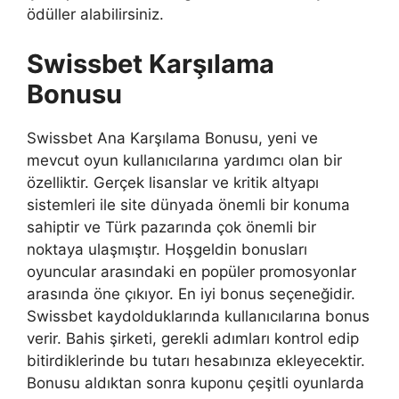
ödüller alabilirsiniz.
Swissbet Karşılama
Bonusu
Swissbet Ana Karşılama Bonusu, yeni ve
mevcut oyun kullanıcılarına yardımcı olan bir
özelliktir. Gerçek lisanslar ve kritik altyapı
sistemleri ile site dünyada önemli bir konuma
sahiptir ve Türk pazarında çok önemli bir
noktaya ulaşmıştır. Hoşgeldin bonusları
oyuncular arasındaki en popüler promosyonlar
arasında öne çıkıyor. En iyi bonus seçeneğidir.
Swissbet kaydolduklarında kullanıcılarına bonus
verir. Bahis şirketi, gerekli adımları kontrol edip
bitirdiklerinde bu tutarı hesabınıza ekleyecektir.
Bonusu aldıktan sonra kuponu çeşitli oyunlarda