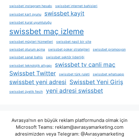
swissbet i̇nstagram hesabı
swissbet i̇nternet bahisleri
swissbet kayit
swissbet kart oyunu
swissbet kural uyumluluğu
swissbet maç izleme
swissbet müşteri hizmetleri
swissbet nasil bir site
swissbet oturum açma
swissbet poker stratejileri
swissbet promosyon
swissbet sanal bahis
swissbet sektör liderliği
swissbet tv canli maç
swissbet teknolojik altyapı
Swissbet Twitter
swissbet türk ruleti
swissbet whatsapp
swissbet yeni adresi
Swissbet Yeni Giriş
yeni adresi swissbet
swissbet üyelik fesih
Avrasya'nın en büyük reklam platformunda olmak için
Microsoft Teams:
reklam@avrasyamarketing.com
adresimizden veya Telegram: @Avrasyamarketing