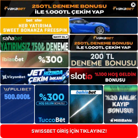
×
SWISSBET GİRİŞ İÇİN TIKLAYINIZ!