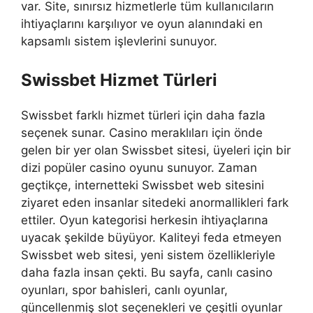
var. Site, sınırsız hizmetlerle tüm kullanıcıların
ihtiyaçlarını karşılıyor ve oyun alanındaki en
kapsamlı sistem işlevlerini sunuyor.
Swissbet Hizmet Türleri
Swissbet farklı hizmet türleri için daha fazla
seçenek sunar. Casino meraklıları için önde
gelen bir yer olan Swissbet sitesi, üyeleri için bir
dizi popüler casino oyunu sunuyor. Zaman
geçtikçe, internetteki Swissbet web sitesini
ziyaret eden insanlar sitedeki anormallikleri fark
ettiler. Oyun kategorisi herkesin ihtiyaçlarına
uyacak şekilde büyüyor. Kaliteyi feda etmeyen
Swissbet web sitesi, yeni sistem özellikleriyle
daha fazla insan çekti. Bu sayfa, canlı casino
oyunları, spor bahisleri, canlı oyunlar,
güncellenmiş slot seçenekleri ve çeşitli oyunlar