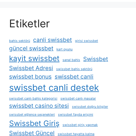
Etiketler
canli swissbet
bahis sektörü
girisi swissbet
güncel swissbet
kart oyunu
kayit swissbet
Swissbet
sanal bahis
Swissbet Adresi
swissbet bahis sektörü
swissbet bonus
swissbet canli
swissbet canli destek
swissbet canlı bahis kategorisi
swissbet canlı masalar
swissbet casino sitesi
swissbet doğru bilgiler
swissbet eğlence seçenekleri
swissbet fayda erişimi
Swissbet Giriş
swissbet giriş yapmak
Swissbet Güncel
swissbet hayatta kalma