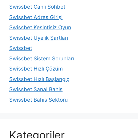
Swissbet Canlı Sohbet
Swissbet Adres Girişi
Swissbet Kesintisiz Oyun
Swissbet Üyelik Şartları
Swissbet
Swissbet Sistem Sorunları
Swissbet Hızlı Çözüm
Swissbet Hızlı Başlangıç
Swissbet Sanal Bahis
Swissbet Bahis Sektörü
Kategoriler