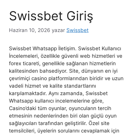
Swissbet Giriş
Haziran 10, 2026
yazar
Swissbet
Swissbet Whatsapp İletişim. Swissbet Kullanıcı
İncelemeleri, özellikle güvenli web hizmetleri ve
forex ticareti, genellikle sağlanan hizmetlerin
kalitesinden bahsediyor. Site, dünyanın en iyi
çevrimiçi casino platformlarından biridir ve uzun
vadeli hizmet ve kalite standartlarını
karşılamaktadır. Aynı zamanda, Swissbet
Whatsapp kullanıcı incelemelerine göre,
Casino’daki tüm oyunlar, oyuncuların tercih
etmesinin nedenlerinden biri olan güçlü oyun
sağlayıcıları tarafından geliştirilir. Özel site
temsilcileri, üyelerin sorularını cevaplamak için