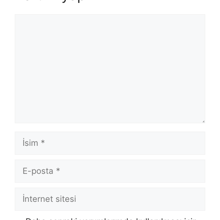
Yorum
İsim
E-
posta
İnternet
sitesi