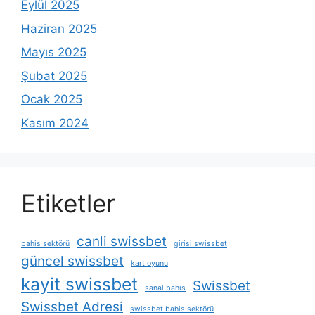
Eylül 2025
Haziran 2025
Mayıs 2025
Şubat 2025
Ocak 2025
Kasım 2024
Etiketler
canli swissbet
bahis sektörü
girisi swissbet
güncel swissbet
kart oyunu
kayit swissbet
Swissbet
sanal bahis
Swissbet Adresi
swissbet bahis sektörü