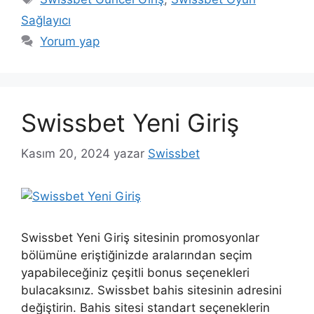
Sağlayıcı
Yorum yap
Swissbet Yeni Giriş
Kasım 20, 2024
yazar
Swissbet
Swissbet Yeni Giriş sitesinin promosyonlar
bölümüne eriştiğinizde aralarından seçim
yapabileceğiniz çeşitli bonus seçenekleri
bulacaksınız. Swissbet bahis sitesinin adresini
değiştirin. Bahis sitesi standart seçeneklerin