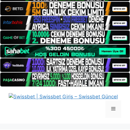
İçeriğe
atla
Menü