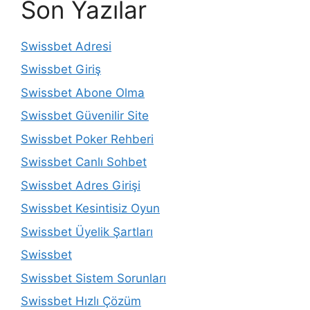
Son Yazılar
Swissbet Adresi
Swissbet Giriş
Swissbet Abone Olma
Swissbet Güvenilir Site
Swissbet Poker Rehberi
Swissbet Canlı Sohbet
Swissbet Adres Girişi
Swissbet Kesintisiz Oyun
Swissbet Üyelik Şartları
Swissbet
Swissbet Sistem Sorunları
Swissbet Hızlı Çözüm