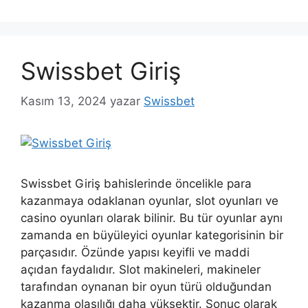
Swissbet Giriş
Kasım 13, 2024
yazar
Swissbet
Swissbet Giriş bahislerinde öncelikle para
kazanmaya odaklanan oyunlar, slot oyunları ve
casino oyunları olarak bilinir. Bu tür oyunlar aynı
zamanda en büyüleyici oyunlar kategorisinin bir
parçasıdır. Özünde yapısı keyifli ve maddi
açıdan faydalıdır. Slot makineleri, makineler
tarafından oynanan bir oyun türü olduğundan
kazanma olasılığı daha yüksektir. Sonuç olarak