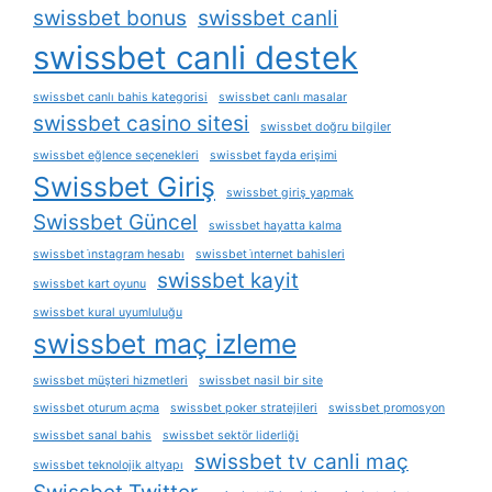
swissbet bonus
swissbet canli
swissbet canli destek
swissbet canlı bahis kategorisi
swissbet canlı masalar
swissbet casino sitesi
swissbet doğru bilgiler
swissbet eğlence seçenekleri
swissbet fayda erişimi
Swissbet Giriş
swissbet giriş yapmak
Swissbet Güncel
swissbet hayatta kalma
swissbet i̇nstagram hesabı
swissbet i̇nternet bahisleri
swissbet kayit
swissbet kart oyunu
swissbet kural uyumluluğu
swissbet maç izleme
swissbet müşteri hizmetleri
swissbet nasil bir site
swissbet oturum açma
swissbet poker stratejileri
swissbet promosyon
swissbet sanal bahis
swissbet sektör liderliği
swissbet tv canli maç
swissbet teknolojik altyapı