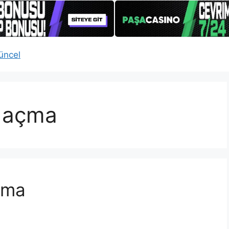
 açma
çma