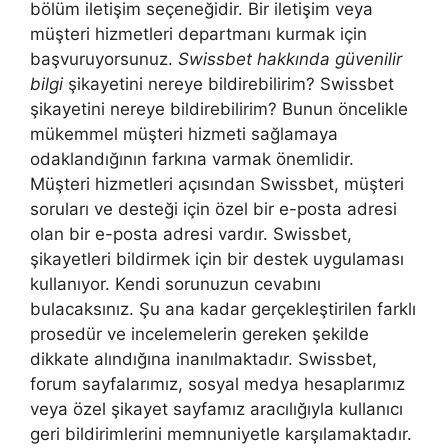
bölüm iletişim seçeneğidir. Bir iletişim veya
müşteri hizmetleri departmanı kurmak için
başvuruyorsunuz.
Swissbet hakkında güvenilir
bilgi
şikayetini nereye bildirebilirim? Swissbet
şikayetini nereye bildirebilirim? Bunun öncelikle
mükemmel müşteri hizmeti sağlamaya
odaklandığının farkına varmak önemlidir.
Müşteri hizmetleri açısından Swissbet, müşteri
soruları ve desteği için özel bir e-posta adresi
olan bir e-posta adresi vardır. Swissbet,
şikayetleri bildirmek için bir destek uygulaması
kullanıyor. Kendi sorunuzun cevabını
bulacaksınız. Şu ana kadar gerçekleştirilen farklı
prosedür ve incelemelerin gereken şekilde
dikkate alındığına inanılmaktadır. Swissbet,
forum sayfalarımız, sosyal medya hesaplarımız
veya özel şikayet sayfamız aracılığıyla kullanıcı
geri bildirimlerini memnuniyetle karşılamaktadır.