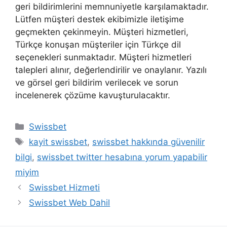
geri bildirimlerini memnuniyetle karşılamaktadır.
Lütfen müşteri destek ekibimizle iletişime
geçmekten çekinmeyin. Müşteri hizmetleri,
Türkçe konuşan müşteriler için Türkçe dil
seçenekleri sunmaktadır. Müşteri hizmetleri
talepleri alınır, değerlendirilir ve onaylanır. Yazılı
ve görsel geri bildirim verilecek ve sorun
incelenerek çözüme kavuşturulacaktır.
Kategoriler
Swissbet
Etiketler
kayit swissbet
,
swissbet hakkında güvenilir
bilgi
,
swissbet twitter hesabına yorum yapabilir
miyim
Swissbet Hizmeti
Swissbet Web Dahil