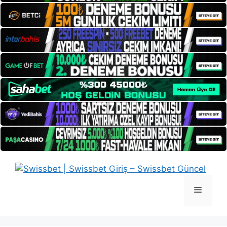
İçeriğe
atla
Menü