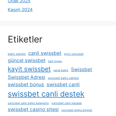
Ocak 2025
Kasım 2024
Etiketler
canli swissbet
bahis sektörü
girisi swissbet
güncel swissbet
kart oyunu
kayit swissbet
Swissbet
sanal bahis
Swissbet Adresi
swissbet bahis sektörü
swissbet bonus
swissbet canli
swissbet canli destek
swissbet canlı bahis kategorisi
swissbet canlı masalar
swissbet casino sitesi
swissbet doğru bilgiler