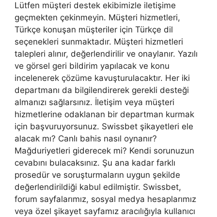
Lütfen müşteri destek ekibimizle iletişime
geçmekten çekinmeyin. Müşteri hizmetleri,
Türkçe konuşan müşteriler için Türkçe dil
seçenekleri sunmaktadır. Müşteri hizmetleri
talepleri alınır, değerlendirilir ve onaylanır. Yazılı
ve görsel geri bildirim yapılacak ve konu
incelenerek çözüme kavuşturulacaktır. Her iki
departmanı da bilgilendirerek gerekli desteği
almanızı sağlarsınız. İletişim veya müşteri
hizmetlerine odaklanan bir departman kurmak
için başvuruyorsunuz. Swissbet şikayetleri ele
alacak mı? Canlı bahis nasıl oynanır?
Mağduriyetleri giderecek mi? Kendi sorunuzun
cevabını bulacaksınız. Şu ana kadar farklı
prosedür ve soruşturmaların uygun şekilde
değerlendirildiği kabul edilmiştir. Swissbet,
forum sayfalarımız, sosyal medya hesaplarımız
veya özel şikayet sayfamız aracılığıyla kullanıcı