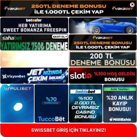
×
SWISSBET GİRİŞ İÇİN TIKLAYINIZ!