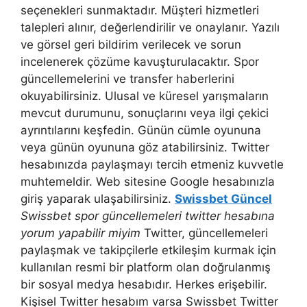
seçenekleri sunmaktadır. Müşteri hizmetleri
talepleri alınır, değerlendirilir ve onaylanır. Yazılı
ve görsel geri bildirim verilecek ve sorun
incelenerek çözüme kavuşturulacaktır. Spor
güncellemelerini ve transfer haberlerini
okuyabilirsiniz. Ulusal ve küresel yarışmaların
mevcut durumunu, sonuçlarını veya ilgi çekici
ayrıntılarını keşfedin. Günün cümle oyununa
veya günün oyununa göz atabilirsiniz. Twitter
hesabınızda paylaşmayı tercih etmeniz kuvvetle
muhtemeldir. Web sitesine Google hesabınızla
giriş yaparak ulaşabilirsiniz.
Swissbet Güncel
Swissbet spor güncellemeleri twitter hesabına
yorum yapabilir miyim
Twitter, güncellemeleri
paylaşmak ve takipçilerle etkileşim kurmak için
kullanılan resmi bir platform olan doğrulanmış
bir sosyal medya hesabıdır. Herkes erişebilir.
Kişisel Twitter hesabım varsa Swissbet Twitter