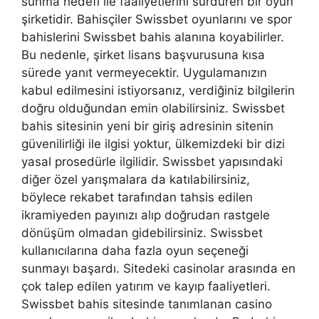
sunma hedefi ile faaliyetlerini sürdüren bir oyun
şirketidir. Bahisçiler Swissbet oyunlarını ve spor
bahislerini Swissbet bahis alanına koyabilirler.
Bu nedenle, şirket lisans başvurusuna kısa
sürede yanıt vermeyecektir. Uygulamanızın
kabul edilmesini istiyorsanız, verdiğiniz bilgilerin
doğru olduğundan emin olabilirsiniz. Swissbet
bahis sitesinin yeni bir giriş adresinin sitenin
güvenilirliği ile ilgisi yoktur, ülkemizdeki bir dizi
yasal prosedürle ilgilidir. Swissbet yapısındaki
diğer özel yarışmalara da katılabilirsiniz,
böylece rekabet tarafından tahsis edilen
ikramiyeden payınızı alıp doğrudan rastgele
dönüşüm olmadan gidebilirsiniz. Swissbet
kullanıcılarına daha fazla oyun seçeneği
sunmayı başardı. Sitedeki casinolar arasında en
çok talep edilen yatırım ve kayıp faaliyetleri.
Swissbet bahis sitesinde tanımlanan casino