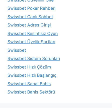
Swissbet Poker Rehberi
Swissbet Canlı Sohbet
Swissbet Adres Girişi
Swissbet Kesintisiz Oyun
Swissbet Üyelik Şartları
Swissbet
Swissbet Sistem Sorunları
Swissbet Hızlı Çözüm
Swissbet Hızlı Başlangıç
Swissbet Sanal Bahis
Swissbet Bahis Sektörü