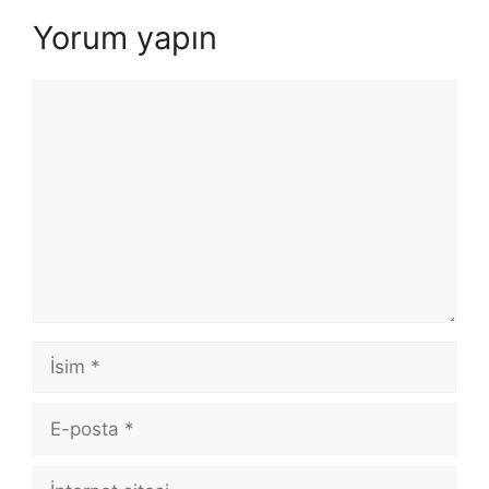
Yorum yapın
Yorum
İsim
E-
posta
İnternet