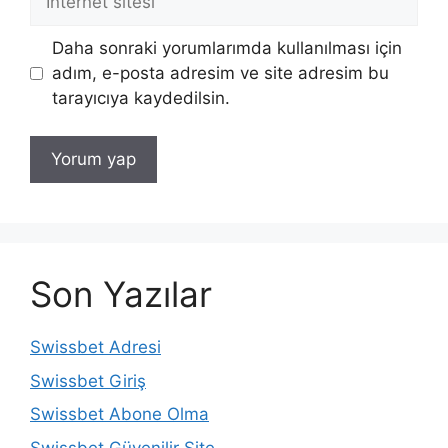
sitesi
Daha sonraki yorumlarımda kullanılması için
adım, e-posta adresim ve site adresim bu
tarayıcıya kaydedilsin.
Son Yazılar
Swissbet Adresi
Swissbet Giriş
Swissbet Abone Olma
Swissbet Güvenilir Site