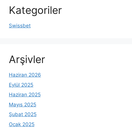
Kategoriler
Swissbet
Arşivler
Haziran 2026
Eylül 2025
Haziran 2025
Mayıs 2025
Şubat 2025
Ocak 2025