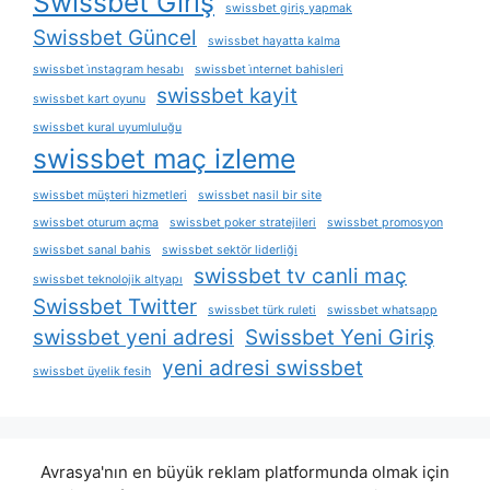
Swissbet Giriş
swissbet giriş yapmak
Swissbet Güncel
swissbet hayatta kalma
swissbet i̇nstagram hesabı
swissbet i̇nternet bahisleri
swissbet kayit
swissbet kart oyunu
swissbet kural uyumluluğu
swissbet maç izleme
swissbet müşteri hizmetleri
swissbet nasil bir site
swissbet oturum açma
swissbet poker stratejileri
swissbet promosyon
swissbet sanal bahis
swissbet sektör liderliği
swissbet tv canli maç
swissbet teknolojik altyapı
Swissbet Twitter
swissbet türk ruleti
swissbet whatsapp
swissbet yeni adresi
Swissbet Yeni Giriş
yeni adresi swissbet
swissbet üyelik fesih
Avrasya'nın en büyük reklam platformunda olmak için