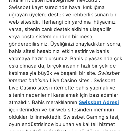
Swissbet kayıt sürecinde hayal kırıklığına
uğrayan üyelere destek ve rehberlik sunan bir
web sitesidir. Herhangi bir yardıma ihtiyacınız
varsa, sitenin canlı destek ekibine ulaşabilir
veya posta sistemlerinden bir mesaj
gönderebilirsiniz. Üyeliğinizi onayladıktan sonra,
bahis sitesi hesabınızı etkinleştirir ve bahis
yapmaya hazır olursunuz. Bahis piyasasında çok
eski olmasa da, birçok insanın hızlı bir şekilde
katılmasıyla büyük ve başarılı bir site.
Swissbet
i̇nternet bahisleri
Live Casino sitesi. Swissbet
Live Casino sitesi internette bahis yapmak ve
sitenin nedenlerini karşılamak için bazı adımlar
atmalıdır. Bahis meraklılarının
Swissbet Adresi
içeriklerinden ve bir web sitesinden memnun
oldukları bilinmektedir. Swissbet Gaming sitesi,
oyun endüstrisinde bulunan ve kaliteli hizmet