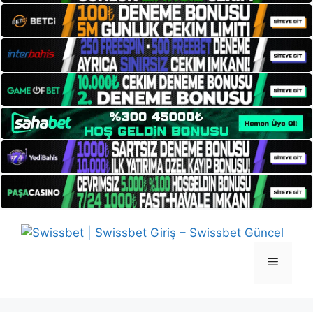
İçeriğe
atla
Menü