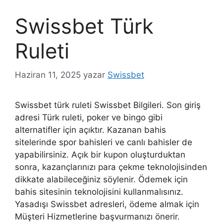
Swissbet Türk
Ruleti
Haziran 11, 2025
yazar
Swissbet
Swissbet türk ruleti Swissbet Bilgileri. Son giriş
adresi Türk ruleti, poker ve bingo gibi
alternatifler için açıktır. Kazanan bahis
sitelerinde spor bahisleri ve canlı bahisler de
yapabilirsiniz. Açık bir kupon oluşturduktan
sonra, kazançlarınızı para çekme teknolojisinden
dikkate alabileceğiniz söylenir. Ödemek için
bahis sitesinin teknolojisini kullanmalısınız.
Yasadışı Swissbet adresleri, ödeme almak için
Müşteri Hizmetlerine başvurmanızı önerir.