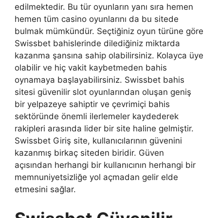
edilmektedir. Bu tür oyunların yanı sıra hemen
hemen tüm casino oyunlarını da bu sitede
bulmak mümkündür. Seçtiğiniz oyun türüne göre
Swissbet bahislerinde dilediğiniz miktarda
kazanma şansına sahip olabilirsiniz. Kolayca üye
olabilir ve hiç vakit kaybetmeden bahis
oynamaya başlayabilirsiniz. Swissbet bahis
sitesi güvenilir slot oyunlarından oluşan geniş
bir yelpazeye sahiptir ve çevrimiçi bahis
sektöründe önemli ilerlemeler kaydederek
rakipleri arasında lider bir site haline gelmiştir.
Swissbet Giriş site, kullanıcılarının güvenini
kazanmış birkaç siteden biridir. Güven
açısından herhangi bir kullanıcının herhangi bir
memnuniyetsizliğe yol açmadan gelir elde
etmesini sağlar.