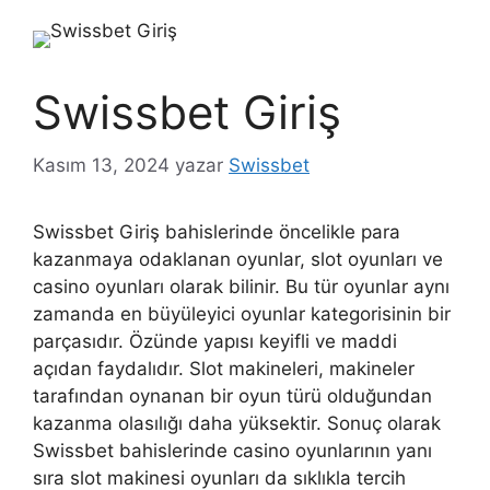
Swissbet Giriş
Kasım 13, 2024
yazar
Swissbet
Swissbet Giriş bahislerinde öncelikle para
kazanmaya odaklanan oyunlar, slot oyunları ve
casino oyunları olarak bilinir. Bu tür oyunlar aynı
zamanda en büyüleyici oyunlar kategorisinin bir
parçasıdır. Özünde yapısı keyifli ve maddi
açıdan faydalıdır. Slot makineleri, makineler
tarafından oynanan bir oyun türü olduğundan
kazanma olasılığı daha yüksektir. Sonuç olarak
Swissbet bahislerinde casino oyunlarının yanı
sıra slot makinesi oyunları da sıklıkla tercih