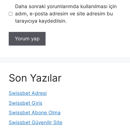
Daha sonraki yorumlarımda kullanılması için
adım, e-posta adresim ve site adresim bu
tarayıcıya kaydedilsin.
Son Yazılar
Swissbet Adresi
Swissbet Giriş
Swissbet Abone Olma
Swissbet Güvenilir Site