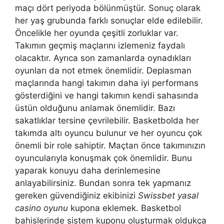
maçı dört periyoda bölünmüştür. Sonuç olarak
her yaş grubunda farklı sonuçlar elde edilebilir.
Öncelikle her oyunda çeşitli zorluklar var.
Takımın geçmiş maçlarını izlemeniz faydalı
olacaktır. Ayrıca son zamanlarda oynadıkları
oyunları da not etmek önemlidir. Deplasman
maçlarında hangi takımın daha iyi performans
gösterdiğini ve hangi takımın kendi sahasında
üstün olduğunu anlamak önemlidir. Bazı
sakatlıklar tersine çevrilebilir. Basketbolda her
takımda altı oyuncu bulunur ve her oyuncu çok
önemli bir role sahiptir. Maçtan önce takımınızın
oyuncularıyla konuşmak çok önemlidir. Bunu
yaparak konuyu daha derinlemesine
anlayabilirsiniz. Bundan sonra tek yapmanız
gereken güvendiğiniz ekibinizi
Swissbet yasal
casino oyunu
kupona eklemek. Basketbol
bahislerinde sistem kuponu oluşturmak oldukça