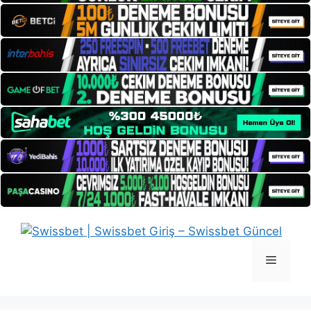
İçeriğe
atla
Menü