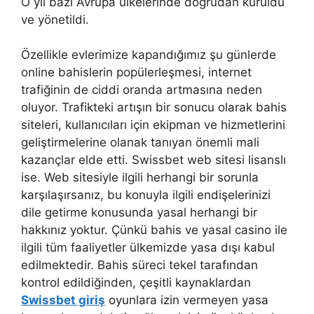
O yıl bazı Avrupa ülkelerinde doğrudan kuruldu
ve yönetildi.
Özellikle evlerimize kapandığımız şu günlerde
online bahislerin popülerleşmesi, internet
trafiğinin de ciddi oranda artmasına neden
oluyor. Trafikteki artışın bir sonucu olarak bahis
siteleri, kullanıcıları için ekipman ve hizmetlerini
geliştirmelerine olanak tanıyan önemli mali
kazançlar elde etti. Swissbet web sitesi lisanslı
ise. Web sitesiyle ilgili herhangi bir sorunla
karşılaşırsanız, bu konuyla ilgili endişelerinizi
dile getirme konusunda yasal herhangi bir
hakkınız yoktur. Çünkü bahis ve yasal casino ile
ilgili tüm faaliyetler ülkemizde yasa dışı kabul
edilmektedir. Bahis süreci tekel tarafından
kontrol edildiğinden, çeşitli kaynaklardan
Swissbet giriş
oyunlara izin vermeyen yasa