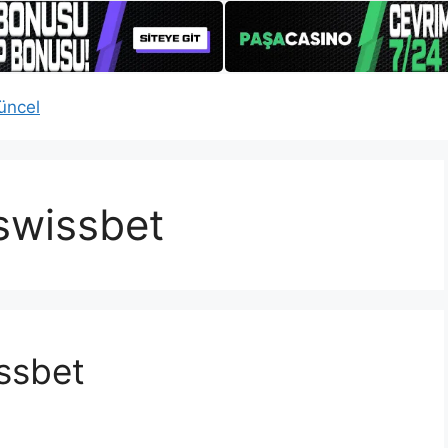
 swissbet
issbet