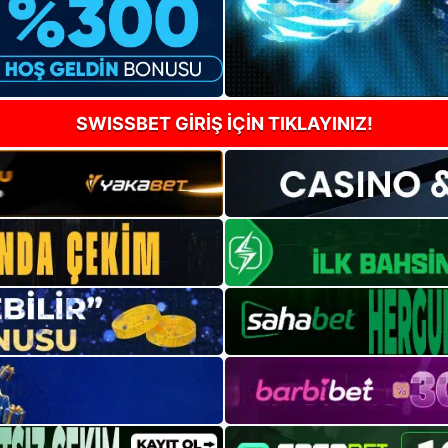
SWISSBET GİRİŞ İÇİN TIKLAYINIZ!