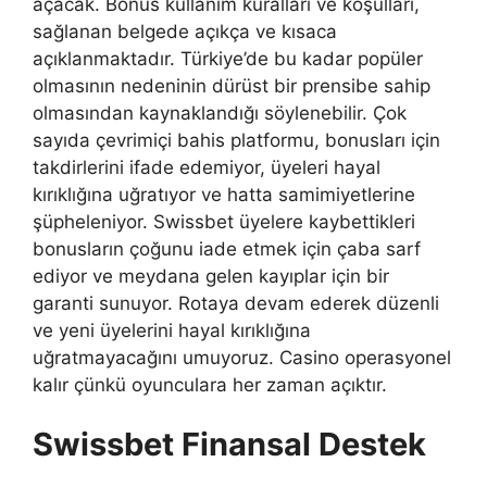
açacak. Bonus kullanım kuralları ve koşulları,
sağlanan belgede açıkça ve kısaca
açıklanmaktadır. Türkiye’de bu kadar popüler
olmasının nedeninin dürüst bir prensibe sahip
olmasından kaynaklandığı söylenebilir. Çok
sayıda çevrimiçi bahis platformu, bonusları için
takdirlerini ifade edemiyor, üyeleri hayal
kırıklığına uğratıyor ve hatta samimiyetlerine
şüpheleniyor. Swissbet üyelere kaybettikleri
bonusların çoğunu iade etmek için çaba sarf
ediyor ve meydana gelen kayıplar için bir
garanti sunuyor. Rotaya devam ederek düzenli
ve yeni üyelerini hayal kırıklığına
uğratmayacağını umuyoruz. Casino operasyonel
kalır çünkü oyunculara her zaman açıktır.
Swissbet Finansal Destek