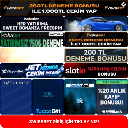
×
SWISSBET GİRİŞ İÇİN TIKLAYINIZ!