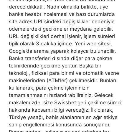
derece dikkatli. Nadir olmakla birlikte, üye
banka hesabı incelemesi ve bazı durumlarda
site adres URL’sindeki değişiklikler nedeniyle
ödemelerdeki gecikmeler meydana gelebilir.
URL değişiklikleri derhal işlenir, işlem süreleri
tipik olarak 3 dakika içinde. Yeni web sitesi,
Google’da arama yaparak kolayca bulunabilir.
Banka transferleri dışında diğer para çekme
tekniklerinde gecikme yoktur. Başka bir
teknoloji, fiziksel para birimi ve otomatik vezne
makinelerinden (ATM’ler) çekilmesidir. Bunları
kullanarak, para çekme işleminizin
tamamlanmasını hızlandırabilirsiniz. Gelecek
makalemizde, size Swissbet geri çekilme süreci
hakkında kapsamlı bilgi vereceğiz. İlk olarak,
Türkiye yasağı, bahis alanlarının en ağır etkiye
sahip engellenmesi konusunda sonuçlandı.
Bunun nedeni, kullanıcıları şarj ederken bu