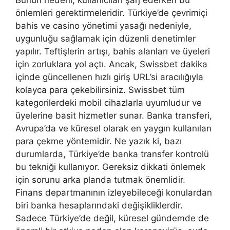
önlemleri gerektirmeleridir. Türkiye’de çevrimiçi
bahis ve casino yönetimi yasağı nedeniyle,
uygunluğu sağlamak için düzenli denetimler
yapılır. Teftişlerin artışı, bahis alanları ve üyeleri
için zorluklara yol açtı. Ancak, Swissbet dakika
içinde güncellenen hızlı giriş URL’si aracılığıyla
kolayca para çekebilirsiniz. Swissbet tüm
kategorilerdeki mobil cihazlarla uyumludur ve
üyelerine basit hizmetler sunar. Banka transferi,
Avrupa’da ve küresel olarak en yaygın kullanılan
para çekme yöntemidir. Ne yazık ki, bazı
durumlarda, Türkiye’de banka transfer kontrolü
bu tekniği kullanıyor. Gereksiz dikkati önlemek
için sorunu arka planda tutmak önemlidir.
Finans departmanının izleyebileceği konulardan
biri banka hesaplarındaki değişikliklerdir.
Sadece Türkiye’de değil, küresel gündemde de