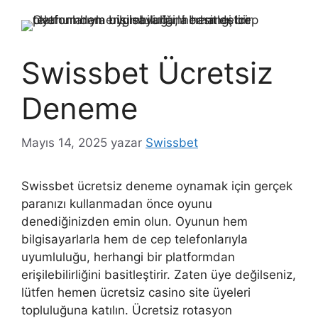
Swissbet Ücretsiz
Deneme
Mayıs 14, 2025
yazar
Swissbet
Swissbet ücretsiz deneme oynamak için gerçek
paranızı kullanmadan önce oyunu
denediğinizden emin olun. Oyunun hem
bilgisayarlarla hem de cep telefonlarıyla
uyumluluğu, herhangi bir platformdan
erişilebilirliğini basitleştirir. Zaten üye değilseniz,
lütfen hemen ücretsiz casino site üyeleri
topluluğuna katılın. Ücretsiz rotasyon