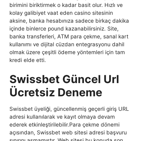
birimini biriktirmek o kadar basit olur. Hızlı ve
kolay galibiyet vaat eden casino sitesinin
aksine, banka hesabınıza sadece birkaç dakika
içinde binlerce pound kazanabilirsiniz. Site,
banka transferleri, ATM para çekme, sanal kart
kullanımı ve dijital cüzdan entegrasyonu dahil
olmak üzere çeşitli ödeme yöntemleri için tam
kredi elde etti.
Swissbet Güncel Url
Ücretsiz Deneme
Swissbet üyeliği, güncellenmiş geçerli giriş URL
adresi kullanılarak ve kayıt olmaya devam
ederek etkinleştirilebilir.Para çekme dönemi
açısından, Swissbet web sitesi adresi başvuru
sınırını aşmamıştır. Web sitesi bu konuda son