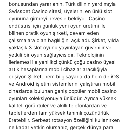
bonusundan yararlanın. Türk dilinin yardımıyla
Swissbet Casino sitesi, üyelerini en ünlü slot
oyununa girmeyi hevesle bekliyor. Casino
endüstrisi için günlük yeni oyun üretimi ile
bilinen pratik oyun şirketi, devam eden
çalışmalara olan bağlılığını açıkladı. Şirket, yılda
yaklaşık 3 slot oyunu yayınlayan güvenilir ve
yetkili bir oyun sağlayıcısıdır. Teknolojinin
ilerlemesi ile yenilikçi çünkü çoğu casino üyesi
artık hesaplarına mobil cihazlar aracılığıyla
erişiyor. Şirket, hem bilgisayarlarda hem de iOS
ve Android işletim sistemlerini çalıştıran mobil
cihazlarda bulunan geniş popüler mobil casino
oyunları koleksiyonuyla ünlüdür. Ayrıca yüksek
kaliteli görüntüler ve akıllı telefonlardan ve
tabletlerden tam yüksek tanımlı çözünürlük
üretebilir. Serbest rotasyon özelliğini kullanırken
ne kadar yetkin olursanız, gerçek dünya para